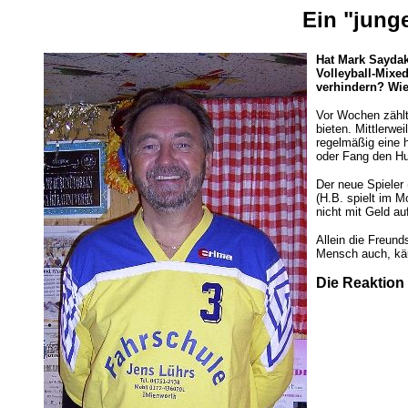
Ein "jung
Hat Mark Saydak,
Volleyball-Mixe
verhindern? Wie
Vor Wochen zählt
bieten. Mittlerwe
regelmäßig eine h
oder Fang den Hut
Der neue Spieler
(H.B. spielt im M
nicht mit Geld au
Allein die Freund
Mensch auch, käuf
Die Reaktion 