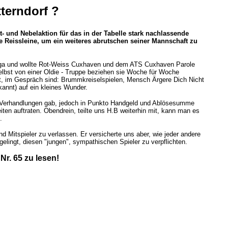
terndorf ?
t- und Nebelaktion für das in der Tabelle stark nachlassende
e Reissleine, um ein weiteres abrutschen seiner Mannschaft zu
Liga und wollte Rot-Weiss Cuxhaven und dem ATS Cuxhaven Parole
Selbst von einer Oldie - Truppe beziehen sie Woche für Woche
ert, im Gespräch sind: Brummkreiselspielen, Mensch Ärgere Dich Nicht
kannt) auf ein kleines Wunder.
orf Verhandlungen gab, jedoch in Punkto Handgeld und Ablösesumme
en auftraten. Obendrein, teilte uns H.B weiterhin mit, kann man es
n.
nd Mitspieler zu verlassen. Er versicherte uns aber, wie jeder andere
elingt, diesen "jungen", sympathischen Spieler zu verpflichten.
Nr. 65 zu lesen!