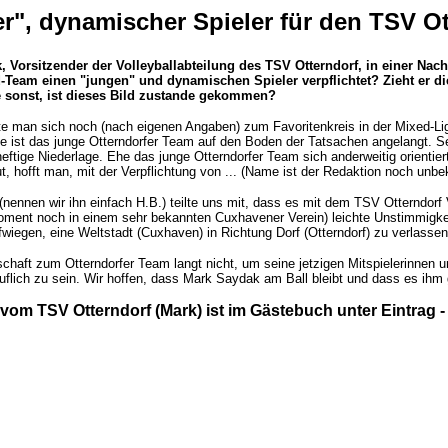
er", dynamischer Spieler für den
TSV Ot
 Vorsitzender der Volleyballabteilung des TSV Otterndorf, in einer Nach
d-Team einen "jungen" und dynamischen Spieler verpflichtet? Zieht er di
 sonst, ist dieses Bild zustande gekommen?
e man sich noch (nach eigenen Angaben) zum Favoritenkreis in der Mixed-
ile ist das junge Otterndorfer Team auf den Boden der Tatsachen angelangt. 
eftige Niederlage. Ehe das junge Otterndorfer Team sich anderweitig orienti
, hofft man, mit der Verpflichtung von ... (Name ist der Redaktion noch unbe
 (nennen wir ihn einfach H.B.) teilte uns mit, dass es mit dem TSV Otternd
oment noch in einem sehr bekannten Cuxhavener Verein) leichte Unstimmigkeit
fwiegen, eine Weltstadt (Cuxhaven) in Richtung Dorf (Otterndorf) zu verlasse
schaft zum Otterndorfer Team langt nicht, um seine jetzigen Mitspielerinnen u
lich zu sein. Wir hoffen, dass Mark Saydak am Ball bleibt und dass es ihm g
vom TSV Otterndorf (Mark) ist im Gästebuch unter Eintrag - 