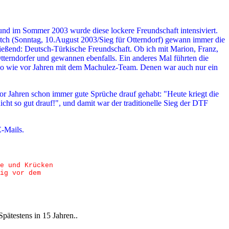
 und im Sommer 2003 wurde diese lockere Freundschaft intensiviert.
tch (Sonntag, 10.August 2003/Sieg für Otterndorf) gewann immer die
ießend: Deutsch-Türkische Freundschaft. Ob ich mit Marion, Franz,
tterndorfer und gewannen ebenfalls. Ein anderes Mal führten die
uso wie vor Jahren mit dem Machulez-Team. Denen war auch nur ein
.
 Jahren schon immer gute Sprüche drauf gehabt: "Heute kriegt die
ht so gut drauf!", und damit war der traditionelle Sieg der DTF
E-Mails.
e und Krücken
ig vor dem
pätestens in 15 Jahren..