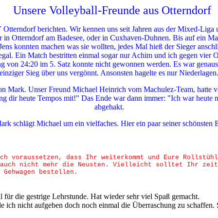
Unsere Volleyball-Freunde aus Otterndorf
 Otterndorf berichten. Wir kennen uns seit Jahren aus der Mixed-Liga
r in Otterndorf am Badesee, oder in Cuxhaven-Duhnen. Bis auf ein Ma
ens konnten machen was sie wollten, jedes Mal hieß der Sieger anschl
gal. Ein Match bestritten einmal sogar nur Achim und ich gegen vier O
rung von 24:20 im 5. Satz konnte nicht gewonnen werden. Es war gena
einziger Sieg über uns vergönnt. Ansonsten hagelte es nur Niederlagen
on Mark. Unser Freund Michael Heinrich vom Machulez-Team, hatte vor
ng dir heute Tempos mit!" Das Ende war dann immer: "Ich war heute nic
abgehakt.
rk schlägt Michael um ein vielfaches. Hier ein paar seiner schönsten 
ch voraussetzen, dass Ihr weiterkommt und Eure Rollstühl
auch nicht mehr die Neusten. Vielleicht solltet Ihr zeit
 Gehwagen bestellen.
l für die gestrige Lehrstunde. Hat wieder sehr viel Spaß gemacht.
e ich nicht aufgeben doch noch einmal die Überraschung zu schaffen. S