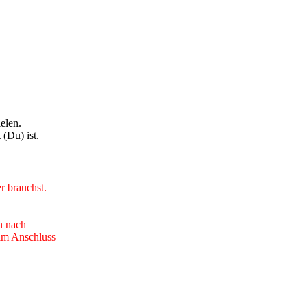
ielen.
(Du) ist.
r brauchst.
en nach
 im Anschluss