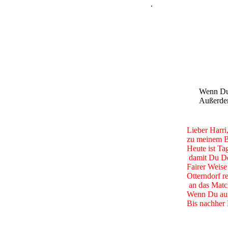
.
Wenn Du 
Außerdem
Lieber Harri
zu meinem Be
Heute ist Ta
damit Du De
Fairer Weise
Otterndorf r
an das Match
Wenn Du aus 
Bis nachher