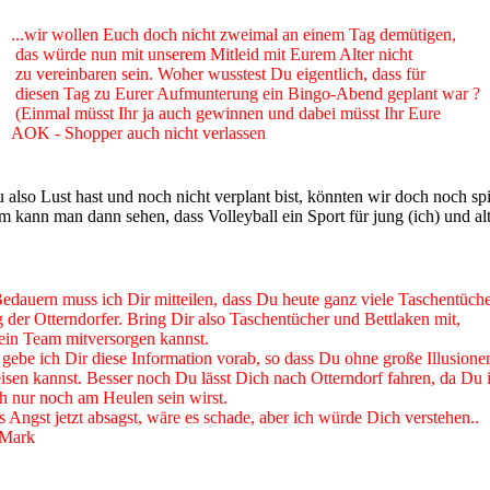
...wir wollen Euch doch nicht zweimal an einem Tag demütigen,
das würde nun mit unserem Mitleid mit Eurem Alter nicht
zu vereinbaren sein. Woher wusstest Du eigentlich, dass für
diesen Tag zu Eurer Aufmunterung ein Bingo-Abend geplant war ?
(Einmal müsst Ihr ja auch gewinnen und dabei müsst Ihr Eure
AOK - Shopper auch nicht verlassen
also Lust hast und noch nicht verplant bist, könnten wir doch noch sp
 kann man dann sehen, dass Volleyball ein Sport für jung (ich) und alt 
,
dauern muss ich Dir mitteilen, dass Du heute ganz viele Taschentüche
g der Otterndorfer. Bring Dir also Taschentücher und Bettlaken mit,
in Team mitversorgen kannst.
 gebe ich Dir diese Information vorab, so dass Du ohne große Illusion
eisen kannst. Besser noch Du lässt Dich nach Otterndorf fahren, da Du
 nur noch am Heulen sein wirst.
Angst jetzt absagst, wäre es schade, aber ich würde Dich verstehen..
 Mark